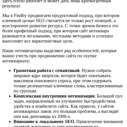
здесь плохо работает и может дать лишь краткосрочный
результат.
Мы в Findby продвигаем продуктовый подход, при котором
ключевой целью SEO считается не только рост позиций, а
всестороннее развитие ресурса. С точки зрения бизнеса это
более профитный подход, при котором сайт антиквара
развивается легальными, честными методами и успешно
выполняет все маркетинговые цели.
Наши оптимизаторы выделяют ряд особенностей, которые
важно учесть при продвижении сайта по скупке
антиквариата:
Грамотная работа с семантикой
. Нужно собрать
широкое ядро запросов, которое будет охватывать
максимум поискового спроса, при этом содержать
только релевантные ключевые слова, кластеризованные
по группам.
Комплексная внутренняя оптимизация
. Большой пул
задач, направленный на улучшение быстродействия,
удобства и юзабилити сайта. Как правило, у сайтов
антикварных лавок это большая проблема, а выглядят
они как динозавры из 2000-х.
Внимание к локальному SEO
. Привлечение внимания
целевой аудитории за счет продвижения по