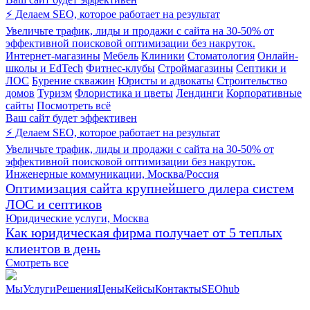
⚡ Делаем SEO, которое работает на результат
Увеличьте трафик, лиды и продажи с сайта на 30-50% от
эффективной поисковой оптимизации без накруток.
Интернет-магазины
Мебель
Клиники
Стоматология
Онлайн-
школы и EdTech
Фитнес-клубы
Строймагазины
Септики и
ЛОС
Бурение скважин
Юристы и адвокаты
Строительство
домов
Туризм
Флористика и цветы
Лендинги
Корпоративные
сайты
Посмотреть всё
Ваш сайт будет эффективен
⚡ Делаем SEO, которое работает на результат
Увеличьте трафик, лиды и продажи с сайта на 30-50% от
эффективной поисковой оптимизации без накруток.
Инженерные коммуникации, Москва/Россия
Оптимизация сайта крупнейшего дилера систем
ЛОС и септиков
Юридические услуги, Москва
Как юридическая фирма получает от 5 теплых
клиентов в день
Смотреть все
Мы
Услуги
Решения
Цены
Кейсы
Контакты
SEOhub