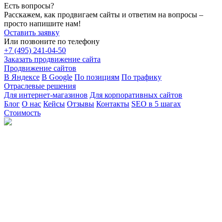
Есть вопросы?
Расскажем, как продвигаем сайты и ответим на вопросы –
просто напишите нам!
Оставить заявку
Или позвоните по телефону
+7 (495) 241-04-50
Заказать продвижение сайта
Продвижение сайтов
В Яндексе
В Google
По позициям
По трафику
Отраслевые решения
Для интернет-магазинов
Для корпоративных сайтов
Блог
О нас
Кейсы
Отзывы
Контакты
SEO в 5 шагах
Стоимость
г. Москва, Садовническая набережная, 9