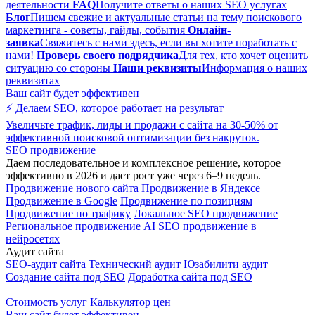
деятельности
FAQ
Получите ответы о наших SEO услугах
Блог
Пишем свежие и актуальные статьи на тему поискового
маркетинга - советы, гайды, события
Онлайн-
заявка
Свяжитесь с нами здесь, если вы хотите поработать с
нами!
Проверь своего подрядчика
Для тех, кто хочет оценить
ситуацию со стороны
Наши реквизиты
Информация о наших
реквизитах
Ваш сайт будет эффективен
⚡ Делаем SEO, которое работает на результат
Увеличьте трафик, лиды и продажи с сайта на 30-50% от
эффективной поисковой оптимизации без накруток.
SEO продвижение
Даем последовательное и комплексное решение, которое
эффективно в 2026 и дает рост уже через 6–9 недель.
Продвижение нового сайта
Продвижение в Яндексе
Продвижение в Google
Продвижение по позициям
Продвижение по трафику
Локальное SEO продвижение
Региональное продвижение
AI SEO продвижение в
нейросетях
Аудит сайта
SEO-аудит сайта
Технический аудит
Юзабилити аудит
Создание сайта под SEO
Доработка сайта под SEO
Стоимость услуг
Калькулятор цен
Ваш сайт будет эффективен