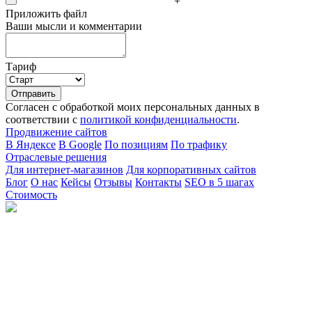
+
Приложить файл
Ваши мысли и комментарии
Тариф
Согласен с обработкой моих персональных данных в
соответствии с
политикой конфиденциальности
.
Продвижение сайтов
В Яндексе
В Google
По позициям
По трафику
Отраслевые решения
Для интернет-магазинов
Для корпоративных сайтов
Блог
О нас
Кейсы
Отзывы
Контакты
SEO в 5 шагах
Стоимость
г. Москва, Садовническая набережная, 9