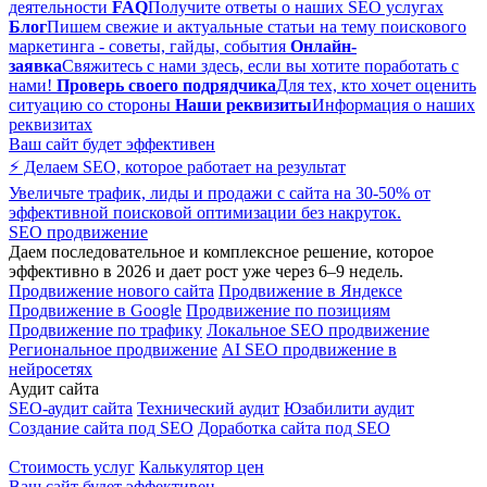
деятельности
FAQ
Получите ответы о наших SEO услугах
Блог
Пишем свежие и актуальные статьи на тему поискового
маркетинга - советы, гайды, события
Онлайн-
заявка
Свяжитесь с нами здесь, если вы хотите поработать с
нами!
Проверь своего подрядчика
Для тех, кто хочет оценить
ситуацию со стороны
Наши реквизиты
Информация о наших
реквизитах
Ваш сайт будет эффективен
⚡ Делаем SEO, которое работает на результат
Увеличьте трафик, лиды и продажи с сайта на 30-50% от
эффективной поисковой оптимизации без накруток.
SEO продвижение
Даем последовательное и комплексное решение, которое
эффективно в 2026 и дает рост уже через 6–9 недель.
Продвижение нового сайта
Продвижение в Яндексе
Продвижение в Google
Продвижение по позициям
Продвижение по трафику
Локальное SEO продвижение
Региональное продвижение
AI SEO продвижение в
нейросетях
Аудит сайта
SEO-аудит сайта
Технический аудит
Юзабилити аудит
Создание сайта под SEO
Доработка сайта под SEO
Стоимость услуг
Калькулятор цен
Ваш сайт будет эффективен