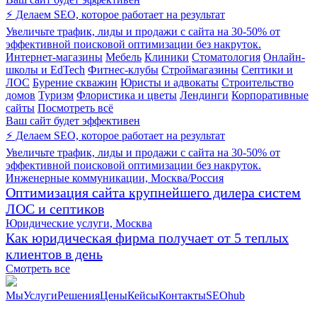
⚡ Делаем SEO, которое работает на результат
Увеличьте трафик, лиды и продажи с сайта на 30-50% от
эффективной поисковой оптимизации без накруток.
Интернет-магазины
Мебель
Клиники
Стоматология
Онлайн-
школы и EdTech
Фитнес-клубы
Строймагазины
Септики и
ЛОС
Бурение скважин
Юристы и адвокаты
Строительство
домов
Туризм
Флористика и цветы
Лендинги
Корпоративные
сайты
Посмотреть всё
Ваш сайт будет эффективен
⚡ Делаем SEO, которое работает на результат
Увеличьте трафик, лиды и продажи с сайта на 30-50% от
эффективной поисковой оптимизации без накруток.
Инженерные коммуникации, Москва/Россия
Оптимизация сайта крупнейшего дилера систем
ЛОС и септиков
Юридические услуги, Москва
Как юридическая фирма получает от 5 теплых
клиентов в день
Смотреть все
Мы
Услуги
Решения
Цены
Кейсы
Контакты
SEOhub