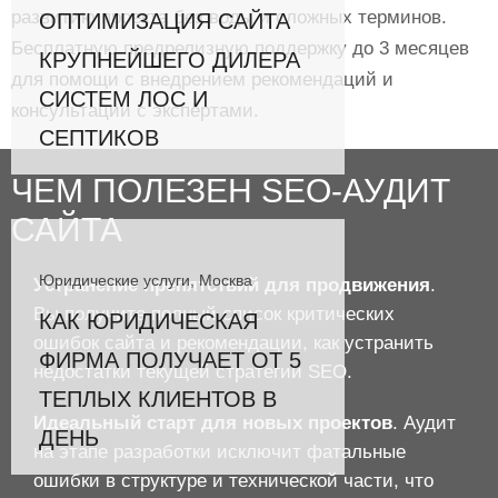
развитию проекта без воды и сложных терминов.
ОПТИМИЗАЦИЯ САЙТА
Бесплатную предрелизную поддержку до 3 месяцев
КРУПНЕЙШЕГО ДИЛЕРА
для помощи с внедрением рекомендаций и
СИСТЕМ ЛОС И
консультации с экспертами.
СЕПТИКОВ
ЧЕМ ПОЛЕЗЕН SEO-АУДИТ
САЙТА
Юридические услуги, Москва
Устранение препятствий для продвижения
.
Вы получите полный список критических
КАК ЮРИДИЧЕСКАЯ
ошибок сайта и рекомендации, как устранить
ФИРМА ПОЛУЧАЕТ ОТ 5
недостатки текущей стратегии SEO.
ТЕПЛЫХ КЛИЕНТОВ В
Идеальный старт для новых проектов
. Аудит
ДЕНЬ
на этапе разработки исключит фатальные
ошибки в структуре и технической части, что