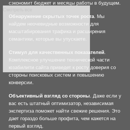
сэкономит бюджет и месяцы работы в будущем.
Смотреть все
Обнаружение скрытых точек роста
. Мы
найдем неочевидные возможности для
масштабирования трафика и расширения
семантики, которые вы упускаете.
Стимул для качественных показателей
.
Комплексное улучшение технической части
юзабилити сайта приведет к росту доверия со
стороны поисковых систем и повышению
конверсии.
Объективный взгляд со стороны
. Даже если у
вас есть штатный оптимизатор, независимая
экспертиза поможет найти свежие решения. Это
дает гораздо больше профита, чем кажется на
первый взгляд.