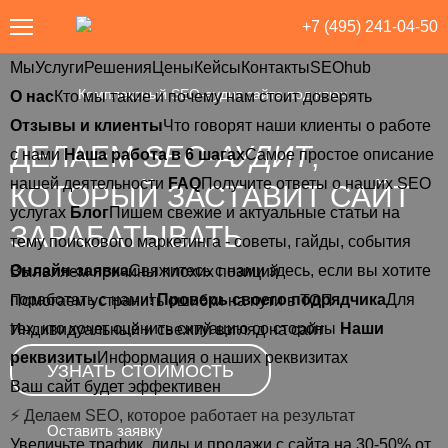
+7 (495) 241-04-50
Мы
Услуги
Решения
Цены
Кейсы
Контакты
SEOhub
такты
SEOhub
Комплексный SEO-аудит сайта под ключ
О нас
Кто мы такие и почему нам стоит доверять
Отзывы и клиенты
Что говорят наши клиенты о работе
ДЕЛАЕМ
SEO-АУДИТ
,
с нами
Наша работа в 6 шагах
Самое простое описание
нашей деятельности
FAQ
Получите ответы о наших SEO
КОТОРЫЙ ЗАСТАВИТ САЙТ
услугах
Блог
Пишем свежие и актуальные статьи на
ЗАРАБАТЫВАТЬ
тему поискового маркетинга - советы, гайды, события
Онлайн-заявка
Свяжитесь с нами здесь, если вы хотите
Выявляем причины плохих позиций
поработать с нами!
Проверь своего подрядчика
Для
Помогаем устранить ошибки на пути в ТОП
тех, кто хочет оценить ситуацию со стороны
Наши
Индивидуальный и свежий взгляд на сайт
реквизиты
Информация о наших реквизитах
УЗНАТЬ СТОИМОСТЬ
Ваш сайт будет эффективен
⚡ Делаем SEO, которое работает на результат
Оставить заявку
Увеличьте трафик, лиды и продажи с сайта на 30-50% от