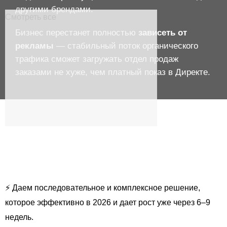
другими брендами.
Смотреть все
Бизнес перестанет полностью
зависеть от
рекламы
— стабильный поток органического
трафика сможет загружать отдел продаж
заказами не хуже, чем платный показ в Директе.
ПОИСКОВАЯ ОПТИМИЗАЦИЯ
САЙТА
ОТ 80 000 ₽
/ МЕСЯЦ
⚡ Даем последовательное и комплексное решение,
которое эффективно в 2026 и дает рост уже через 6–9
недель.