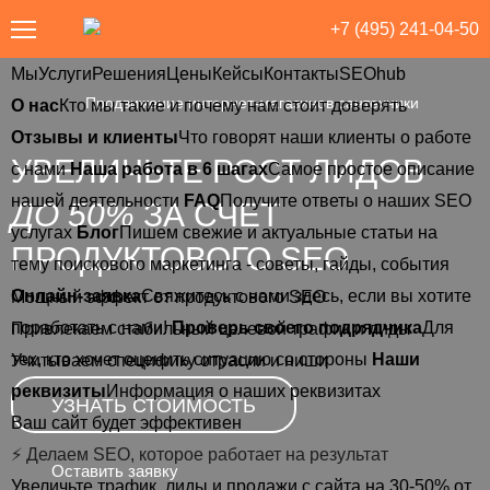
+7 (495) 241-04-50
Мы
Услуги
Решения
Цены
Кейсы
Контакты
SEOhub
такты
SEOhub
Продвижение интернет-магазинов сантехники
О нас
Кто мы такие и почему нам стоит доверять
Отзывы и клиенты
Что говорят наши клиенты о работе
УВЕЛИЧЬТЕ РОСТ ЛИДОВ
с нами
Наша работа в 6 шагах
Самое простое описание
нашей деятельности
FAQ
Получите ответы о наших SEO
ДО 50%
ЗА СЧЕТ
услугах
Блог
Пишем свежие и актуальные статьи на
ПРОДУКТОВОГО SEO
тему поискового маркетинга - советы, гайды, события
Онлайн-заявка
Свяжитесь с нами здесь, если вы хотите
Мощный эффект от продуктового SEO
поработать с нами!
Проверь своего подрядчика
Для
Привлекаем стабильный целевой трафик и лиды
тех, кто хочет оценить ситуацию со стороны
Наши
Учитываем специфику отрасли и ниши
реквизиты
Информация о наших реквизитах
УЗНАТЬ СТОИМОСТЬ
Ваш сайт будет эффективен
⚡ Делаем SEO, которое работает на результат
Оставить заявку
Увеличьте трафик, лиды и продажи с сайта на 30-50% от