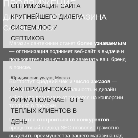
ПРОДВИЖЕНИЕ
ОПТИМИЗАЦИЯ САЙТА
ДЛЯ ИНТЕРНЕТ-МАГАЗИНА
КРУПНЕЙШЕГО ДИЛЕРА
САНТЕХНИКИ
СИСТЕМ ЛОС И
СЕПТИКОВ
Магазин сантехники станет
более узнаваемым
— оптимизация поднимет веб-сайт в выдаче и
пользователи начнут чаще замечать ваш бренд
в поиске.
Юридические услуги, Москва
Выстастут
средний чек и число заказов
—
КАК ЮРИДИЧЕСКАЯ
SEO улучшает функциональность и дизайн
сайта, что позитивно отражается на конверсии
ФИРМА ПОЛУЧАЕТ ОТ 5
трафика в продажи.
ТЕПЛЫХ КЛИЕНТОВ В
Получится
отстроиться от конкурентов
—
ДЕНЬ
продуктовый подход SEO позволит грамотно
выделить преимущества вашего магазина над