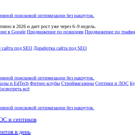
тивной поисковой оптимизации без накруток.
вно в 2026 и дает рост уже через 6–9 недель.
ие в Google
Продвижение по позициям
Продвижение по трафи
 сайта под SEO
Доработка сайта под SEO
тивной поисковой оптимизации без накруток.
олы и EdTech
Фитнес-клубы
Строймагазины
Септики и ЛОС
Бу
осмотреть всё
тивной поисковой оптимизации без накруток.
ОС и септиков
нтов в день