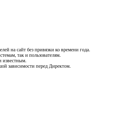
ей на сайт без привязки ко времени года.
темам, так и пользователям.
и известным.
шой зависимости перед Директом.