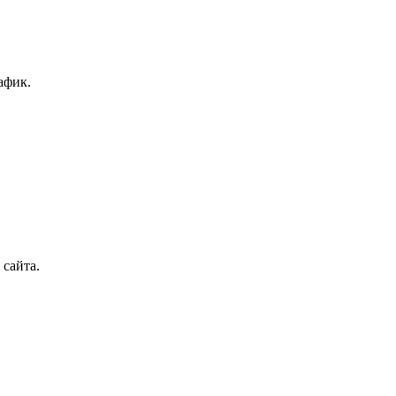
афик.
сайта.