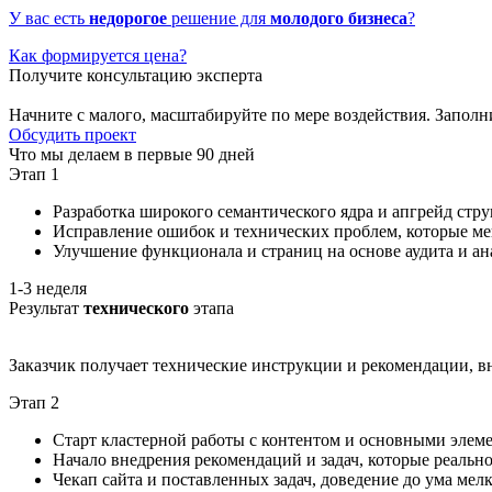
У вас есть
недорогое
решение для
молодого бизнеса
?
Как формируется цена?
Получите консультацию эксперта
Начните с малого, масштабируйте по мере воздействия. Заполн
Обсудить проект
Что мы делаем в первые 90 дней
Этап 1
Разработка широкого семантического ядра и апгрейд стру
Исправление ошибок и технических проблем, которые ме
Улучшение функционала и страниц на основе аудита и ан
1-3 неделя
Результат
технического
этапа
Заказчик получает технические инструкции и рекомендации, 
Этап 2
Старт кластерной работы с контентом и основными элем
Начало внедрения рекомендаций и задач, которые реально
Чекап сайта и поставленных задач, доведение до ума мелк