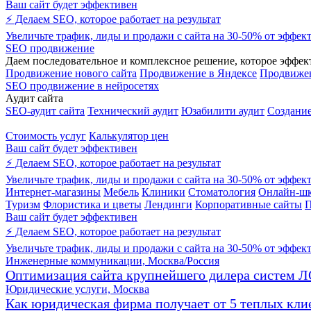
Ваш сайт будет эффективен
⚡ Делаем SEO, которое работает на результат
Увеличьте трафик, лиды и продажи с сайта на 30-50% от эффек
SEO продвижение
Даем последовательное и комплексное решение, которое эффекти
Продвижение нового сайта
Продвижение в Яндексе
Продвижен
SEO продвижение в нейросетях
Аудит сайта
SEO-аудит сайта
Технический аудит
Юзабилити аудит
Создание
Стоимость услуг
Калькулятор цен
Ваш сайт будет эффективен
⚡ Делаем SEO, которое работает на результат
Увеличьте трафик, лиды и продажи с сайта на 30-50% от эффек
Интернет-магазины
Мебель
Клиники
Стоматология
Онлайн-шк
Туризм
Флористика и цветы
Лендинги
Корпоративные сайты
П
Ваш сайт будет эффективен
⚡ Делаем SEO, которое работает на результат
Увеличьте трафик, лиды и продажи с сайта на 30-50% от эффек
Инженерные коммуникации, Москва/Россия
Оптимизация сайта крупнейшего дилера систем Л
Юридические услуги, Москва
Как юридическая фирма получает от 5 теплых клие