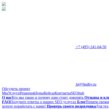
+7 (495) 241-04-50
hi@findby.ru
Обсудить проект
Мы
Услуги
Решения
Цены
Кейсы
Контакты
SEOhub
О нас
Кто мы такие и почему нам стоит доверять
Отзывы и кл
FAQ
Получите ответы о наших SEO услугах
Блог
Пишем свежие
хотите поработать с нами!
Проверь своего подрядчика
Для тех