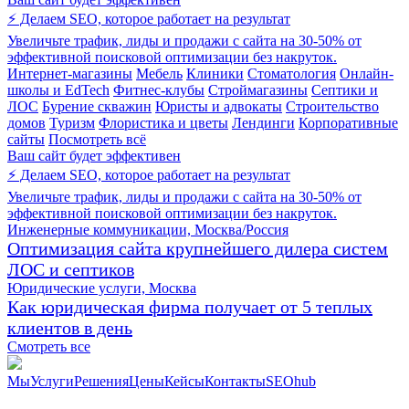
⚡ Делаем SEO, которое работает на результат
Увеличьте трафик, лиды и продажи с сайта на 30-50% от
эффективной поисковой оптимизации без накруток.
Интернет-магазины
Мебель
Клиники
Стоматология
Онлайн-
школы и EdTech
Фитнес-клубы
Строймагазины
Септики и
ЛОС
Бурение скважин
Юристы и адвокаты
Строительство
домов
Туризм
Флористика и цветы
Лендинги
Корпоративные
сайты
Посмотреть всё
Ваш сайт будет эффективен
⚡ Делаем SEO, которое работает на результат
Увеличьте трафик, лиды и продажи с сайта на 30-50% от
эффективной поисковой оптимизации без накруток.
Инженерные коммуникации, Москва/Россия
Оптимизация сайта крупнейшего дилера систем
ЛОС и септиков
Юридические услуги, Москва
Как юридическая фирма получает от 5 теплых
клиентов в день
Смотреть все
Мы
Услуги
Решения
Цены
Кейсы
Контакты
SEOhub