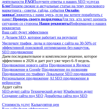
деятельности
FAQ
Получите ответы о наших SEO услугах
Блог
Пишем свежие и актуальные статьи на тему поискового
маркетинга - советы, гайды, события
Онлайн-
заявка
Свяжитесь с нами здесь, если вы хотите поработать с
нами!
Проверь своего подрядчика
Для тех, кто хочет оценить
ситуацию со стороны
Наши реквизиты
Информация о наших
реквизитах
Ваш сайт будет эффективен
⚡ Делаем SEO, которое работает на результат
Увеличьте трафик, лиды и продажи с сайта на 30-50% от
эффективной поисковой оптимизации без накруток.
SEO продвижение
Даем последовательное и комплексное решение, которое
эффективно в 2026 и дает рост уже через 6–9 недель.
Продвижение нового сайта
Продвижение в Яндексе
Продвижение в Google
Продвижение по позициям
Продвижение по трафику
Локальное SEO продвижение
Региональное продвижение
AI SEO продвижение в
нейросетях
Аудит сайта
SEO-аудит сайта
Технический аудит
Юзабилити аудит
Создание сайта под SEO
Доработка сайта под SEO
Стоимость услуг
Калькулятор цен
Ваш сайт будет эффективен