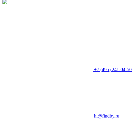
г. Москва, Садовническая набережная, 9
+7 (495) 241-04-50
hi@findby.ru