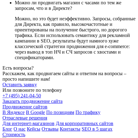
Можно ли продвигать магазин с часами по тем же
запросам, что и в Директе?
Можно, но это будет неэффективно. Запросы, собранные
для Директа, как правило, высокочастотные и
ориентированы на получение быстрого, но дорогого
трафика. Если использовать семантику для рекламной
кампании в SEO, результаты будут намного хуже
классической стратегии продвижения для e-commerce:
через вывод в топ НЧ и СЧ запросов с хвостами и
спецификаторами.
Есть вопросы?
Расскажем, как продвигаем сайты и ответим на вопросы –
просто напишите нам!
Оставить заявку
Или позвоните по телефону
+7 (495) 241-04-50
Заказать продвижение сайта
Продвижение сайтов
В Яндексе
В Google
По позициям
По трафику
Отраслевые решения
Для интернет-магазинов
Для корпоративных сайтов
Блог
О нас
Кейсы
Отзывы
Контакты
SEO в 5 шагах
Стоимость