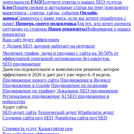
деятельности
FAQ
Получите ответы о наших SEO услугах
Блог
Пишем свежие и актуальные статьи на тему поискового
маркетинга - советы, гайды, события
Онлайн-
заявка
Свяжитесь с нами здесь, если вы хотите поработать с
нами!
Проверь своего подрядчика
Для тех, кто хочет оценить
ситуацию со стороны
Наши реквизиты
Информация о наших
реквизитах
Ваш сайт будет эффективен
⚡ Делаем SEO, которое работает на результат
Увеличьте трафик, лиды и продажи с сайта на 30-50% от
эффективной поисковой оптимизации без накруток.
SEO продвижение
Даем последовательное и комплексное решение, которое
эффективно в 2026 и дает рост уже через 6–9 недель.
Продвижение нового сайта
Продвижение в Яндексе
Продвижение в Google
Продвижение по позициям
Продвижение по трафику
Локальное SEO продвижение
Региональное продвижение
AI SEO продвижение в
нейросетях
Аудит сайта
SEO-аудит сайта
Технический аудит
Юзабилити аудит
Создание сайта под SEO
Доработка сайта под SEO
Стоимость услуг
Калькулятор цен
Ваш сайт будет эффективен