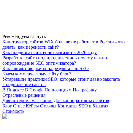
Рекомендуем глянуть
Конструктор сайтов WIX больше не работает в России - что
делать, как перенести сайт?
Как продвигать интернет-магазин в 2026 году
Разработка сайта под продвижение - почему важно
сопровождение SEO оптимизатора?
Как влияют бюджеты на результат по SEO
Зачем коммерческому сайту блог?
Устаревшие практики SEO, которые стоит давно закопать
Продвижение сайтов
В Яндексе
В Google
По позициям
По трафику
Отраслевые решения
Для интернет-магазинов
Для корпоративных сайтов
Блог
О нас
Кейсы
Отзывы
Контакты
SEO в 5 шагах
Стоимость
г. Москва, Садовническая набережная, 9