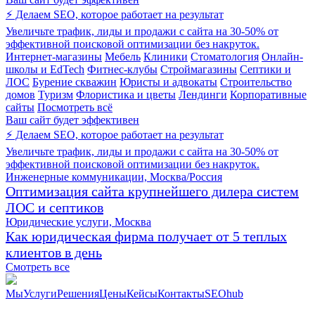
⚡ Делаем SEO, которое работает на результат
Увеличьте трафик, лиды и продажи с сайта на 30-50% от
эффективной поисковой оптимизации без накруток.
Интернет-магазины
Мебель
Клиники
Стоматология
Онлайн-
школы и EdTech
Фитнес-клубы
Строймагазины
Септики и
ЛОС
Бурение скважин
Юристы и адвокаты
Строительство
домов
Туризм
Флористика и цветы
Лендинги
Корпоративные
сайты
Посмотреть всё
Ваш сайт будет эффективен
⚡ Делаем SEO, которое работает на результат
Увеличьте трафик, лиды и продажи с сайта на 30-50% от
эффективной поисковой оптимизации без накруток.
Инженерные коммуникации, Москва/Россия
Оптимизация сайта крупнейшего дилера систем
ЛОС и септиков
Юридические услуги, Москва
Как юридическая фирма получает от 5 теплых
клиентов в день
Смотреть все
Мы
Услуги
Решения
Цены
Кейсы
Контакты
SEOhub